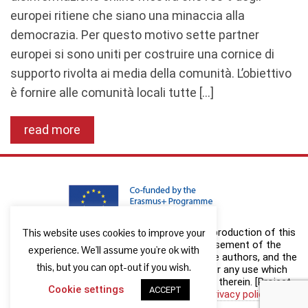
europei ritiene che siano una minaccia alla
democrazia. Per questo motivo sette partner
europei si sono uniti per costruire una cornice di
supporto rivolta ai media della comunità. L’obiettivo
è fornire alle comunità locali tutte […]
read more
This website uses cookies to improve your
The European Commission support for the production of this
publication does not constitute an endorsement of the
experience. We'll assume you're ok with
contents which reflects the views only of the authors, and the
this, but you can opt-out if you wish.
Commission cannot be held responsible for any use which
may be made of the information contained therein. [Project
Cookie settings
ACCEPT
number: 2019-1-DE02-KA204-00611]
Privacy policy