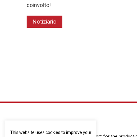
coinvolto!
Notiziario
This website uses cookies to improve your
The European Commission support for the production