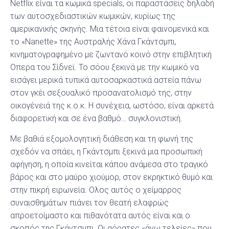
Netflix είναι τα κωμικά specials, οι παραστάσεις δηλαδή
των αυτοσχεδιαστικών κωμικών, κυρίως της
αμερικανικής σκηνής. Μια τέτοια είναι φαινομενικά και
το «Nanette» της Αυστραλής Χάνα Γκάντσμπι,
κινηματογραφημένο με ζωντανό κοινό στην επιβλητική
Οπερα του Σίδνεϊ. Το σόου ξεκινά με την κωμικό να
εισάγει μερικά τυπικά αυτοσαρκαστικά αστεία πάνω
στον γκέι σεξουαλικό προσανατολισμό της, στην
οικογένειά της κ.ο.κ. Η συνέχεια, ωστόσο, είναι αρκετά
διαφορετική και σε ένα βαθμό… συγκλονιστική.
Με βαθιά εξομολογητική διάθεση και τη φωνή της
σχεδόν να σπάει, η Γκάντσμπι ξεκινά μια προσωπική
αφήγηση, η οποία κινείται κάπου ανάμεσα στο τραγικό
βάρος και στο μαύρο χιούμορ, στον εκρηκτικό θυμό και
στην πικρή ειρωνεία. Ολος αυτός ο χείμαρρος
συναισθημάτων πιάνει τον θεατή ελαφρώς
απροετοίμαστο και πιθανότατα αυτός είναι και ο
σκοπός της Γκάντσμπι. Οι αόρατες «άνω τελείες» που