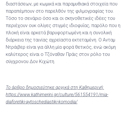
διαστάσεων, με κωμικά και παραμυθιακά στοιχεία που
παραπέμπουν στο παρελθόν της φιλμογραφίας του.
Τόσο το σενάριο όσο και οι σκηνοθετικές ιδέες του
περιέχουν ουκ ολίγες στιγμές ιδιοφυΐας, παρόλο που η
πλοκή είναι αρκετά βαρυφορτωμένη και η συνολική
διάρκεια της ταινίας αχρείαστα εκτεταμένη. Ο Ανταμ
Ντράιβερ είναι για άλλη μία φορά θετικός, ενώ ακόμη
καλύτερος είναι ο Τζόναθαν Πράις στον ρόλο του
σύγχρονου Δον Κιχώτη.
Το άρθρο δημοσιεύτηκε αρχικά στη Kaθημερινή:
https://www.kathimerini.gr/culture/561554191/mia-
diaforetiki-aytoschediastiki-komodia/