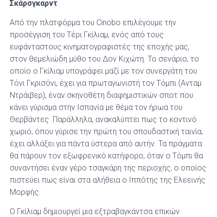
Σκάρσγκαρντ
Από την πλατφόρµα του Cinobo επιλέγουμε την
προσέγγιση του Τέρι Γκίλιαμ, ενός από τους
ευφάνταστους κινηματογραφιστές της εποχής μας,
στον θεμελιώδη μύθο του Δον Κιχώτη. Το σενάριο, το
οποίο ο Γκίλιαμ υπογράφει μαζί με τον συνεργάτη του
Τόνι Γκρισόνι, έχει για πρωταγωνιστή τον Τόμπι (Ανταμ
Ντράιβερ), έναν σκηνοθέτη διαφημιστικών σποτ που
κάνει γύρισμα στην Ισπανία με θέμα τον ήρωα του
Θερβάντες. Παράλληλα, ανακαλύπτει πως το κοντινό
χωριό, όπου γύρισε την πρώτη του σπουδαστική ταινία,
έχει αλλάξει για πάντα ύστερα από αυτήν. Τα πράγματα
θα πάρουν τον εξωφρενικό κατήφορο, όταν ο Τόμπι θα
συναντήσει έναν γέρο τσαγκάρη της περιοχής, ο οποίος
πιστεύει πως είναι στα αλήθεια ο Ιππότης της Ελεεινής
Μορφής.
Ο Γκίλιαμ δημιουργεί μια εξτραβαγκάντσα επικών