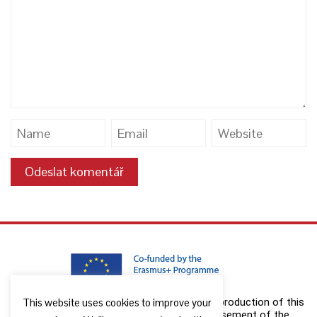
This website uses cookies to improve your
The European Commission support for the production of this
publication does not constitute an endorsement of the