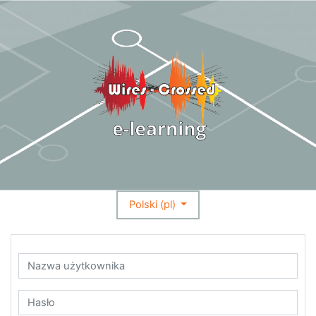
Przejdź do głównej zawartości
Polski ‎(pl)‎
Pomiń tworzenie nowego konta
Nazwa użytkownika
Hasło