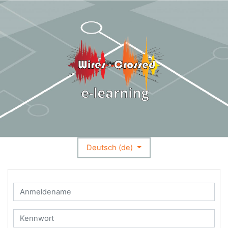
Zum Hauptinhalt
Deutsch ‎(de)‎
Kontoerstellung abbrechen
Anmeldename
Kennwort