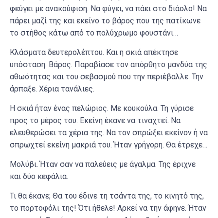
φεύγει με ανακούφιση. Να φύγει, να πάει στο διάολο! Να
πάρει μαζί της και εκείνο το βάρος που της πατίκωνε
το στήθος κάτω από το πολύχρωμο φουστάνι…
Κλάσματα δευτερολέπτου. Και η σκιά απέκτησε
υπόσταση. Βάρος. Παραβίασε τον απόρθητο μανδύα της
αθωότητας και του σεβασμού που την περιέβαλλε. Την
άρπαξε. Χέρια τανάλιες.
Η σκιά ήταν ένας πελώριος. Με κουκούλα. Τη γύρισε
προς το μέρος του. Εκείνη έκανε να τιναχτεί. Να
ελευθερώσει τα χέρια της. Να τον σπρώξει εκείνον ή να
σπρωχτεί εκείνη μακριά του. Ήταν γρήγορη. Θα έτρεχε…
Μολύβι. Ήταν σαν να παλεύεις με άγαλμα. Της έριχνε
και δύο κεφάλια.
Τι θα έκανε; Θα του έδινε τη τσάντα της, το κινητό της,
το πορτοφόλι της! Ότι ήθελε! Αρκεί να την άφηνε. Ήταν