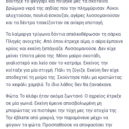
Βούτηξε το φεγγάρι και πνίγηκε μες τα σκοτεινά
βρώμικα νερά της αηδίας που την πλημμύρισαν. Λύκοι
αλυχτούσαν, πουλιά έσκουζαν, αγέρες λυσσομανούσαν
και τα δέντρα τσακίζονταν σε ανίερη υποταγή.
Τα λαίμαργα τρίγωνα δόντια απελευθέρωσαν τη σάρκα.
Πληγές ανοιχτές. Από όπου έτρεχε αίμα, ο αέρα έμπαινε
κρύος και εκείνη ξεπάγιαζε. Λυσσομανούσε. Δεν είχε
μείνει τίποτα μέσα της. Μόνο μαύρο σκοτάδι,
γυαλιστερό και λείο σαν το κατράμι. Εκείνος την
κοίταξε για μία στιγμή. Πάλι τη ζύγιζε. Εκείνη δεν είχε
αποδεχτεί τη μοίρα της. Σκούντησε πάλι μα κρατώντας
το κεφάλι χαμηλά. Το ίδιο λάθος δεν θα ξαναέκανε.
Φώτα. Το ελάφι ήταν ακόμα ζωντανό. Ο αχρείος έτρεξε
σε μία γωνιά. Εκείνη έμεινε αποσβολωμένη μη
μπορώντας να πιστέψει την τύχη μες την ατυχία της.
Την έβλεπε από μακριά, την παραμόνευε μέχρι να
φύγουν τα φώτα. Προσπαθούσε να αποφασίσει την