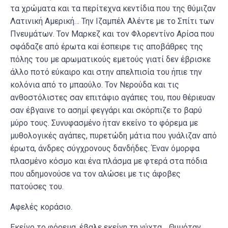
τα χρώματα και τα περίτεχνα κεντίδια που της θύμιζαν
Λατινική Αμερική… Την Ιζαμπέλ Αλέντε με το Σπίτι των
Πνευμάτων. Τον Μαρκεζ και τον Φλορεντίνο Αρίσα που
σφάδαζε από έρωτα καi έσπειρε τις αποβάθρες της
πόλης του με αρωματικούς εμετούς γιατί δεν έβρισκε
άλλο ποτό εύκαιρο και στην απελπισία του ήπιε την
κολόνια από το μπαούλο. Τον Νερούδα και τις
ανθοστόλιστες σαν επιτάφιο αγάπες του, που θέριευαν
σαν έβγαινε το ασημί φεγγάρι και σκόρπιζε το βαρύ
μύρο τους. Συνυφασμένο ήταν εκείνο το φόρεμα με
μυθολογικές αγάπες, πυρετώδη μάτια που γυάλιζαν από
έρωτα, άνδρες σύγχρονους δανδήδες. Έναν όμορφα
πλασμένο κόσμο και ένα πλάσμα με φτερά στα πόδια
που αδημονούσε να τον αλώσει με τις άφοβες
πατούσες του.
Αφελές κοράσιο.
Εκείνο το φόρεμα, έβαλε εκείνη τη νύχτα… Θυμόταν