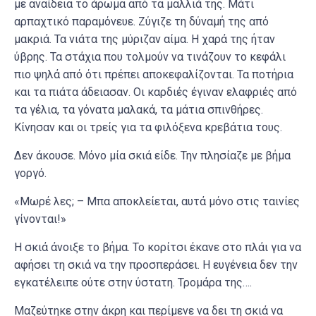
με αναίδεια το άρωμα από τα μαλλιά της. Μάτι
αρπαχτικό παραμόνευε. Ζύγιζε τη δύναμή της από
μακριά. Τα νιάτα της μύριζαν αίμα. Η χαρά της ήταν
ύβρης. Τα στάχια που τολμούν να τινάζουν το κεφάλι
πιο ψηλά από ότι πρέπει αποκεφαλίζονται. Τα ποτήρια
και τα πιάτα άδειασαν. Οι καρδιές έγιναν ελαφριές από
τα γέλια, τα γόνατα μαλακά, τα μάτια σπινθήρες.
Κίνησαν και οι τρείς για τα φιλόξενα κρεβάτια τους.
Δεν άκουσε. Μόνο μία σκιά είδε. Την πλησίαζε με βήμα
γοργό.
«Μωρέ λες; – Μπα αποκλείεται, αυτά μόνο στις ταινίες
γίνονται!»
Η σκιά άνοιξε το βήμα. Το κορίτσι έκανε στο πλάι για να
αφήσει τη σκιά να την προσπεράσει. Η ευγένεια δεν την
εγκατέλειπε ούτε στην ύστατη. Τρομάρα της….
Μαζεύτηκε στην άκρη και περίμενε να δει τη σκιά να