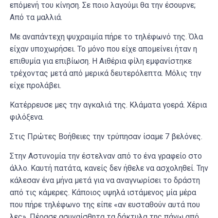
επόμενή του κίνηση. Σε ποιο λαγούμι θα την έσουρνε;
Από τα μαλλιά.
Με αναπάντεχη ψυχραιμία πήρε το τηλέφωνό της. Όλα
είχαν υποχωρήσει. Το μόνο που είχε απομείνει ήταν η
επιθυμία για επιβίωση. Η Αιθέρια φίλη εμφανίστηκε
τρέχοντας μετά από μερικά δευτερόλεπτα. Μόλις την
είχε προλάβει.
Κατέρρευσε μες την αγκαλιά της. Κλάματα γοερά. Χέρια
φιλόξενα.
Στις Πρώτες Βοήθειες την τρύπησαν ίσαμε 7 βελόνες.
Στην Αστυνομία την έστελναν από το ένα γραφείο στο
άλλο. Καυτή πατάτα, κανείς δεν ήθελε να ασχοληθεί. Την
κάλεσαν ένα μήνα μετά για να αναγνωρίσει το δράστη
από τις κάμερες. Κάποιος υψηλά ιστάμενος μία μέρα
που πήρε τηλέφωνο της είπε «αν ευσταθούν αυτά που
λες». Πέρασε ασυναίσθητα τα δάκτυλα της πάνω από