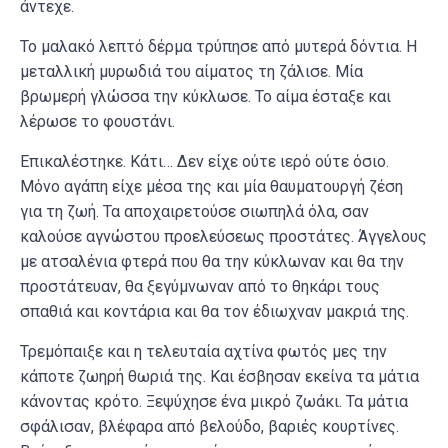
άντεχε.
Το μαλακό λεπτό δέρμα τρύπησε από μυτερά δόντια. Η
μεταλλική μυρωδιά του αίματος τη ζάλισε. Μία
βρωμερή γλώσσα την κύκλωσε. Το αίμα έσταξε και
λέρωσε το φουστάνι.
Επικαλέστηκε. Κάτι… Δεν είχε ούτε ιερό ούτε όσιο.
Μόνο αγάπη είχε μέσα της και μία θαυματουργή ζέση
για τη ζωή. Τα αποχαιρετούσε σιωπηλά όλα, σαν
καλούσε αγνώστου προελεύσεως προστάτες. Άγγελους
με ατσαλένια φτερά που θα την κύκλωναν και θα την
προστάτευαν, θα ξεγύμνωναν από το θηκάρι τους
σπαθιά και κοντάρια και θα τον έδιωχναν μακριά της.
Τρεμόπαιξε και η τελευταία αχτίνα φωτός μες την
κάποτε ζωηρή θωριά της. Και έσβησαν εκείνα τα μάτια
κάνοντας κρότο. Ξεψύχησε ένα μικρό ζωάκι. Τα μάτια
σφάλισαν, βλέφαρα από βελούδο, βαριές κουρτίνες.