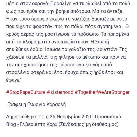
μάτια στον ουρανό. Παραλίγο να τυφλωθεί από το πολύ
φως που ήρθε και την βρήκε απότομα. Μα τα άντεξε.
Ήταν τόσο όμορφο εκείνο το γαλάζιο. Έμοιαζε με αυτό
που είχε το φουστάνι της το πάλαι πότε αγαπημένο… Ο
κρύος αέρας της μαστίγωσε το πρόσωπο. Τα πρησμένα
από το κλάμα μάτια ανακουφίστηκαν. Η Σιωπή
σηκώθηκε όρθια. Ίσιωσε το γαλάζιο της φουστάνι. Της
χάιδεψε τα μαλλιά, της φίλησε το μέτωπο και πριν να
την αποχαιρετήσει της φόρεσε ένα ζευγάρι από
ατσαλένια φτερά και έτσι ήσυχα όπως ήρθε έτσι και
έφυγε.”
#StopRapeCulture
#sisterhood
#TogetherWeAreStronger
Γράφει η Γεωργία Καραολή
Δημοσιεύθηκε στις 25 Νοεμβρίου 2020, Προσωπικό
Blog «Ελβεριέττη Καρ» (Σύνδεσμος μη διαθέσιμος)