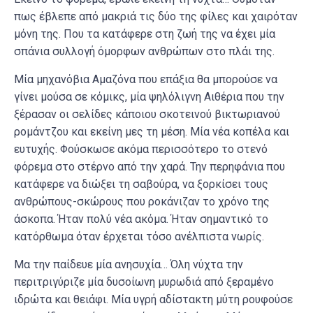
πως έβλεπε από μακριά τις δύο της φίλες και χαιρόταν
μόνη της. Που τα κατάφερε στη ζωή της να έχει μία
σπάνια συλλογή όμορφων ανθρώπων στο πλάι της.
Μία μηχανόβια Αμαζόνα που επάξια θα μπορούσε να
γίνει μούσα σε κόμικς, μία ψηλόλιγνη Αιθέρια που την
ξέρασαν οι σελίδες κάποιου σκοτεινού βικτωριανού
ρομάντζου και εκείνη μες τη μέση. Μία νέα κοπέλα και
ευτυχής. Φούσκωσε ακόμα περισσότερο το στενό
φόρεμα στο στέρνο από την χαρά. Την περηφάνια που
κατάφερε να διώξει τη σαβούρα, να ξορκίσει τους
ανθρώπους-σκώρους που ροκάνιζαν το χρόνο της
άσκοπα. Ήταν πολύ νέα ακόμα. Ήταν σημαντικό το
κατόρθωμα όταν έρχεται τόσο ανέλπιστα νωρίς.
Μα την παίδευε μία ανησυχία… Όλη νύχτα την
περιτριγύριζε μία δυσοίωνη μυρωδιά από ξεραμένο
ιδρώτα και θειάφι. Μία υγρή αδίστακτη μύτη ρουφούσε