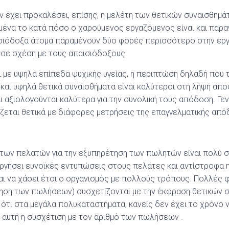
 έχει προκαλέσει, επίσης, η μελέτη των θετικών συναισθημ
ένα το κατά πόσο ο χαρούμενος εργαζόμενος είναι και παραγ
αισιόδοξα άτομα παραμένουν δύο φορές περισσότερο στην εργ
σε σχέση με τους απαισιόδοξους.
οι με υψηλά επίπεδα ψυχικής υγείας, η περιπτώση δηλαδή που
 και υψηλά θετικά συναισθήματα είναι καλύτεροι στη λήψη απ
αξιολογούνται καλύτερα για την συνολική τους απόδοση. Γενικ
τίζεται θετικά με διάφορες μετρήσεις της επαγγελματικής απ
ς των πελατών για την εξυπηρέτηση των πωλητών είναι πολύ σ
ργήσει ευνοϊκές εντυπώσεις στους πελάτες και αντίστροφα η
ι να χάσει έτσι ο οργανισμός με πολλούς τρόπους. Πολλές φ
ξηση των πωλήσεων) συσχετίζονται με την έκφραση θετικών 
 ότι στα μεγάλα πολυκαταστήματα, κανείς δεν έχει το χρόνο ν
ι αυτή η συσχέτιση με τον αριθμό των πωλήσεων .