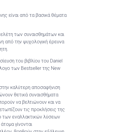
ης είναι από τα βασικά θέματα
μελέτη των συναισθημάτων και
νη από την ψυχολογική έρευνα
ητη.
ίευση του βιβλίου του Daniel
λογο των Bestseller της New
ε στην καλύτερη αποσαφήνιση
ιώνουν θετικά συναισθήματα
 μπορούν να βελτιώνουν και να
ετωπίζουν τις προκλήσεις της
δίο των εναλλακτικών λύσεων
 άτομα γίνονται
πλέον, βοηθούν στην εξάλειψη