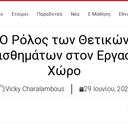
γο
Εταίροι
Παραδοτέα
Νέα
E-Μάθηση
Εθν
Ο Ρόλος των Θετικώ
ισθημάτων στον Εργα
Χώρο
Vicky Charalambous
29 Ιουνίου, 20