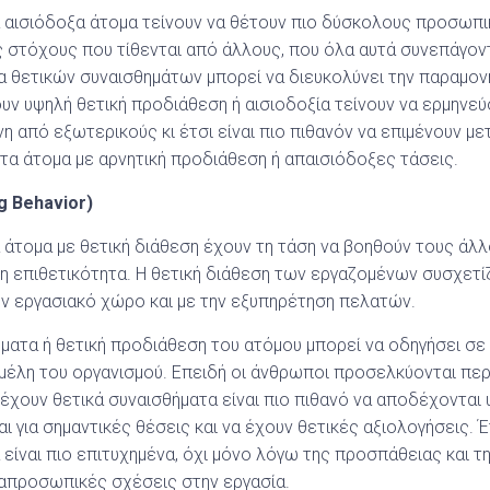
τα αισιόδοξα άτομα τείνουν να θέτουν πιο δύσκολους προσωπι
 στόχους που τίθενται από άλλους, που όλα αυτά συνεπάγο
μα θετικών συναισθημάτων μπορεί να διευκολύνει την παραμονή
υν υψηλή θετική προδιάθεση ή αισιοδοξία τείνουν να ερμηνε
 από εξωτερικούς κι έτσι είναι πιο πιθανόν να επιμένουν με
α άτομα με αρνητική προδιάθεση ή απαισιόδοξες τάσεις.
g
Behavior
)
τα άτομα με θετική διάθεση έχουν τη τάση να βοηθούν τους άλ
η επιθετικότητα. Η θετική διάθεση των εργαζομένων συσχετίζ
ον εργασιακό χώρο και με την εξυπηρέτηση πελατών.
ματα ή θετική προδιάθεση του ατόμου μπορεί να οδηγήσει σε
μέλη του οργανισμού. Επειδή οι άνθρωποι προσελκύονται πε
 έχουν θετικά συναισθήματα είναι πιο πιθανό να αποδέχονται 
ι για σημαντικές θέσεις και να έχουν θετικές αξιολογήσεις. 
 είναι πιο επιτυχημένα, όχι μόνο λόγω της προσπάθειας και 
ιαπροσωπικές σχέσεις στην εργασία.