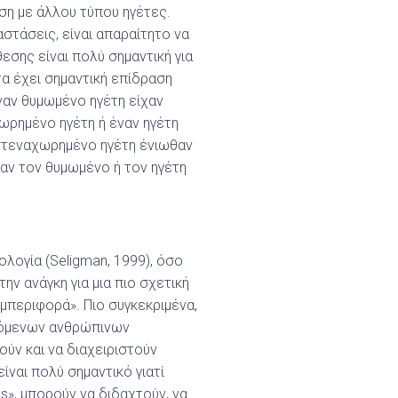
έση με άλλου τύπου ηγέτες.
στάσεις, είναι απαραίτητο να
θεσης είναι πολύ σημαντική για
τα έχει σημαντική επίδραση
αν θυμωμένο ηγέτη είχαν
ωρημένο ηγέτη ή έναν ηγέτη
στεναχωρημένο ηγέτη ένιωθαν
αν τον θυμωμένο ή τον ηγέτη
λογία (Seligman, 1999), όσο
την ανάγκη για μια πιο σχετική
μπεριφορά». Πιο συγκεκριμένα,
υνόμενων ανθρώπινων
ύν και να διαχειριστούν
ναι πολύ σημαντικό γιατί
s», μπορούν να διδαχτούν, να