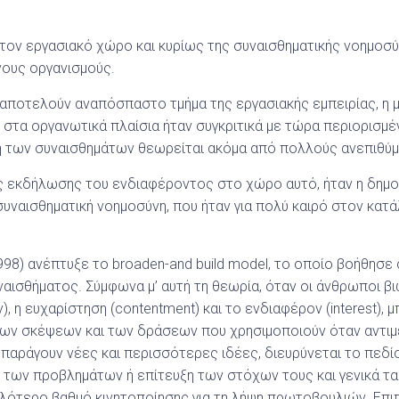
ον εργασιακό χώρο και κυρίως της συναισθηματικής νοημοσύν
ους οργανισμούς.
 αποτελούν αναπόσπαστο τμήμα της εργασιακής εμπειρίας, η 
 στα οργανωτικά πλαίσια ήταν συγκριτικά με τώρα περιορισμέ
ση των συναισθημάτων θεωρείται ακόμα από πολλούς ανεπιθύμ
ς εκδήλωσης του ενδιαφέροντος στο χώρο αυτό, ήταν η δημοσ
συναισθηματική νοημοσύνη, που ήταν για πολύ καιρό στον κατά
998) ανέπτυξε το broaden-and build model, το οποίο βοήθησ
αισθήματος. Σύμφωνα μ’ αυτή τη θεωρία, όταν οι άνθρωποι β
y), η ευχαρίστηση (contentment) και το ενδιαφέρον (interest),
ων σκέψεων και των δράσεων που χρησιμοποιούν όταν αντιμ
α παράγουν νέες και περισσότερες ιδέες, διευρύνεται το πε
 των προβλημάτων ή επίτευξη των στόχων τους και γενικά τα
ηλότερο βαθμό κινητοποίησης για τη λήψη πρωτοβουλιών. Επι