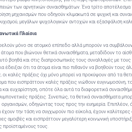
επειών των αρνητικών συναισθημάτων. Ένα τρίτο αποτέλεσμα
οίηση μηχανισμών που οδηγούν κλιμακωτά σε ψυχική και συναι
ψυχισμού, μεγάλων ψυχολογικών αντοχών και εξασφάλιση καλή
ανωτικά Πλαίσια
φελούν μόνο σε ατομικό επίπεδο αλλά μπορούν να συμβάλουν
 άτομα που βιώνουν θετικά συναισθήματα, μεταδίδουν το αίσθ
αυτό βοηθά και στις διαπροσωπικές τους συναλλαγές με τους 
α έδειξαν ότι τα άτομα είναι πιο πιθανόν να βοηθούν τους ά
, οι καλές πράξεις όχι μόνο μπορεί να προκύψουν από τα θετ
άτομα που εισπράττουν καλές πράξεις νιώθουν ευγνωμοσύνη, τ
 και ευχαρίστηση, οπότε όλα αυτά τα διαφορετικά συναισθήμ
υμπονετικές πράξεις. Συνεπώς, τα θετικά συναισθήματα μπορ
 οργανισμών, οδηγώντας τους προς την ευημερία. Επιπλέον, ά
ά έχουν την τάση να συγχωρούν πιο εύκολα, έχουν καλύτερες
ες αμοιβές και εισπράττουν μεγαλύτερη κοινωνική υποστήρι
ς προϊσταμένους τους.