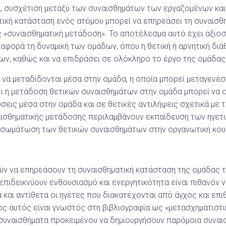
μα, συσχέτιση μεταξύ των συναισθημάτων των εργαζομένων κα
ική κατάσταση ενός ατόμου μπορεί να επηρεάσει τη συναισθ
 «συναισθηματική μετάδοση». Το αποτέλεσμα αυτό έχει αξιο
 αφορά τη δυναμική των ομάδων, όπου η θετική ή αρνητική δι
ων, καθώς και να επιδράσει σε ολόκληρο το έργο της ομάδας
 να μεταδίδονται μέσα στην ομάδα, η οποία μπορεί μεταγενέσ
τι η μετάδοση θετικών συναισθημάτων στην ομάδα μπορεί να 
σεις μέσα στην ομάδα και σε θετικές αντιλήψεις σχετικά με τ
ισθηματικής μετάδοσης περιλαμβάνουν εκπαίδευση των ηγετών
ενσωμάτωση των θετικών συναισθημάτων στην οργανωτική κου
ούν να επηρεάσουν τη συναισθηματική κατάσταση της ομάδας 
 επιδεικνύουν ενθουσιασμό και ενεργητικότητα είναι πιθανόν 
 και αντίθετα οι ηγέτες που διακατέχονται από άγχος και επ
ος αυτός είναι γνωστός στη βιβλιογραφία ως «μετασχηματιστικ
συναισθήματα προκειμένου να δημιουργήσουν παρόμοια συναι