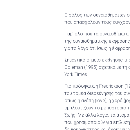
Ο ρόλος των συναισθημάτων στ
που απασχολούν τους σύγχρον
Παρ’ όλο που τα συναισθήματα
της συναισθηματικής έκφρασης
για το λόγο ότι ίσως η έκφρα
Σημαντικό σημείο εκκίνησης τη
Goleman (1995) σχετικά με τη 
York Times.
Πιο πρόσφατα η Fredrickson (1
του τομέα διερεύνησης του συν
όπως η αγάπη (love), η χαρά (jo
εμπλουτίζουν το ρεπερτόριο τ
ζωής. Με άλλα λόγια, τα άτομ
που χρησιμοποιούν για επίλυση
δημιουργικότερα και έχουν υψ