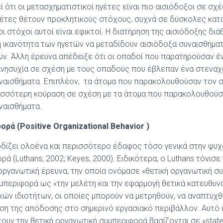
ί ότι οι μετασχηματιστικοί ηγέτες είναι πιο αισιόδοξοι σε σχ
γέτες θέτουν προκλητικούς στόχους, συχνά σε δύσκολες κατα
οι στόχοι αυτοί είναι εφικτοί. Η διατήρηση της αισιόδοξης διά
τι η ικανότητα των ηγετών να μεταδίδουν αισιόδοξα συναισθήμα
. Άλλη έρευνα απέδειξε ότι οι οπαδοί που παρατηρούσαν έν
ανησυχία σε σχέση με τους οπαδούς που έβλεπαν ένα στεναχ
ναισθήματα. Επιπλέον, τα άτομα που παρακολουθούσαν τον 
ισσότερη κούραση σε σχέση με τα άτομα που παρακολουθούσ
ναισθήματα.
ρά (Positive Organizational Behavior )
δίζει ολοένα και περισσότερο έδαφος τόσο γενικά στην ψυχο
ά (Luthans, 2002; Keyes, 2000). Ειδικότερα, ο Luthans τόνισε 
οργανωτική έρευνα, την οποία ονόμασε «θετική οργανωτική συ
συμπεριφορά ως «την μελέτη και την εφαρμογή θετικά κατευθ
ών ιδιοτήτων, οι οποίες μπορούν να μετρηθούν, να αναπτυχθο
ση της απόδοσης στο σημερινό εργασιακό περιβάλλον. Αυτό εί
ουν την θετική οργανωτική συμπεριφορά βασίζονται σε «state